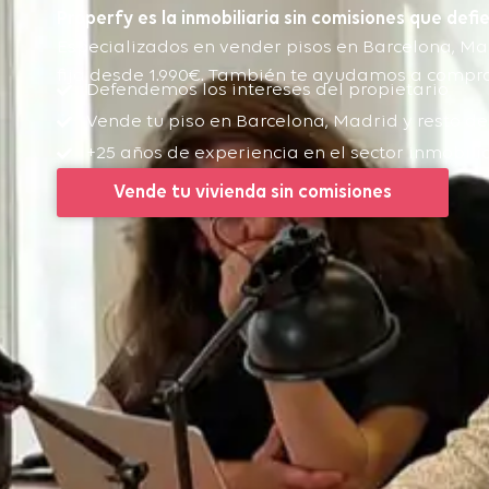
Properfy es la inmobiliaria sin comisiones que defie
Especializados en vender pisos en Barcelona, Mad
fija desde 1.990€. También te ayudamos a comprar
Defendemos los intereses del propietario
Vende tu piso en Barcelona, Madrid y resto d
+25 años de experiencia en el sector inmobili
Vende tu vivienda sin comisiones