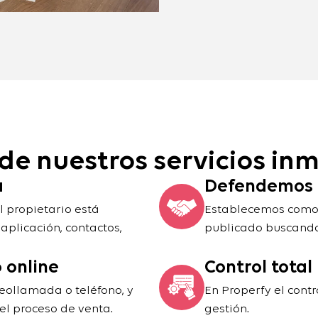
de nuestros servicios inm
a
Defendemos a
l propietario está
Establecemos como c
plicación, contactos,
publicado buscando
 online
Control total
eollamada o teléfono, y
En Properfy el contro
del proceso de venta.
gestión.