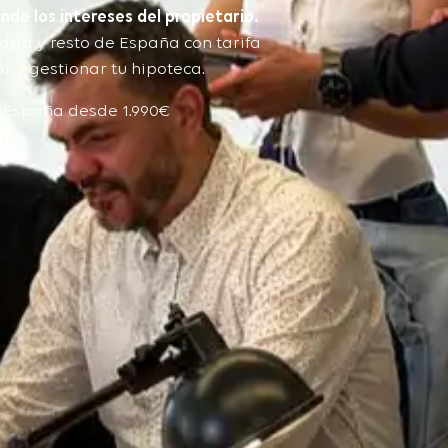
nde los intereses del propietario.
rid y resto de España con tarifa
 y gestionar tu hipoteca.
e España desde 1.990€
ario