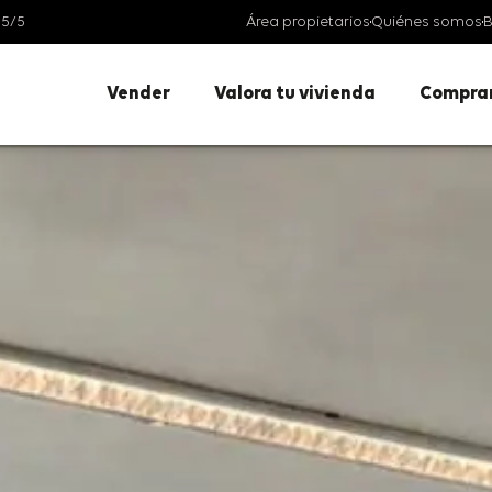
 5/5
Área propietarios
Quiénes somos
B
Vender
Valora tu vivienda
Compra