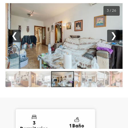
3 / 26
❮
❯
3
1 Baño