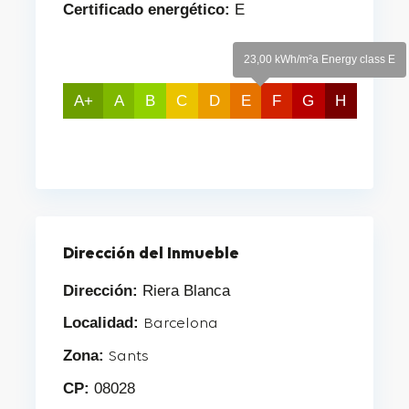
Certificado energético:
E
23,00 kWh/m²a Energy class E
A+
A
B
C
D
E
F
G
H
Dirección del Inmueble
Dirección:
Riera Blanca
Localidad:
Barcelona
Zona:
Sants
CP:
08028