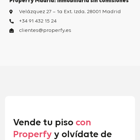
Properfy Madrid: Inmobiliaria sin comisiones
Velázquez 27 – 1a Ext. Izda. 28001 Madrid
+34 91 432 15 24
clientes@properfy.es
Vende tu piso
con
Properfy
y olvídate de