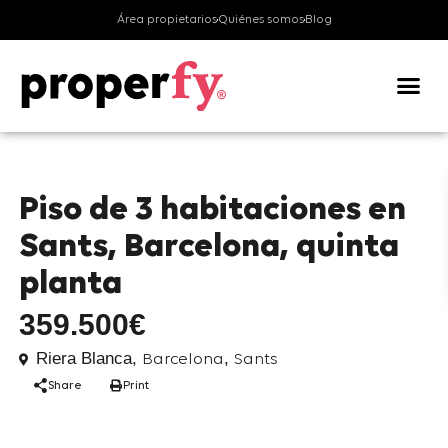
Área propietarios
Quiénes somos
Blog
venta
Pisos
Piso de 3 habitaciones en
Sants, Barcelona, quinta
planta
359.500€
Riera Blanca,
,
Barcelona
Sants
Share
Print