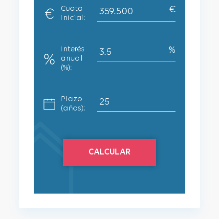
Cuota
inicial:
Interés
anual
(%):
Plazo
(años):