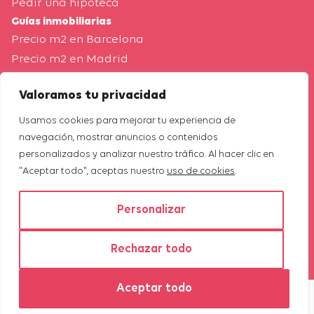
Pedir una hipoteca
Guías inmobiliarias
Precio m2 en Barcelona
Precio m2 en Madrid
Tasación de vivienda Barcelona
Valoramos tu privacidad
Tasación de vivienda Madrid
Blog
Usamos cookies para mejorar tu experiencia de
Nuestra empresa
navegación, mostrar anuncios o contenidos
Quiénes somos
personalizados y analizar nuestro tráfico. Al hacer clic en
"Aceptar todo", aceptas nuestro
uso de cookies
.
Inmobiliaria en Barcelona
Inmobiliaria en Madrid
Personalizar
Área propietarios
Mapa del sitio
Rechazar todo
Properfy 2026
Política de privacidad
Aviso legal
Aceptar todo
Política de cookies
Made with 🤍 by
Agencia SEO Orbitalia