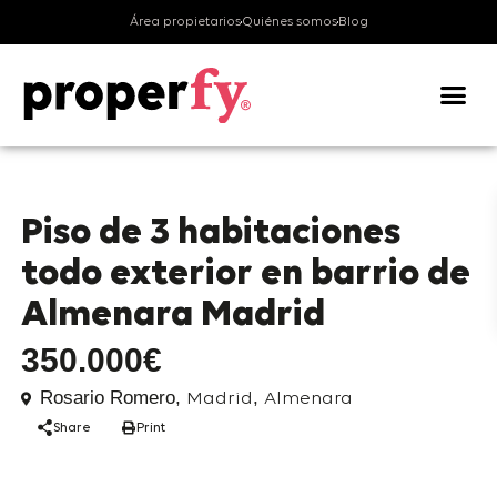
Área propietarios
Quiénes somos
Blog
venta
Pisos
Piso de 3 habitaciones
todo exterior en barrio de
Almenara Madrid
350.000€
Rosario Romero,
,
Madrid
Almenara
Share
Print