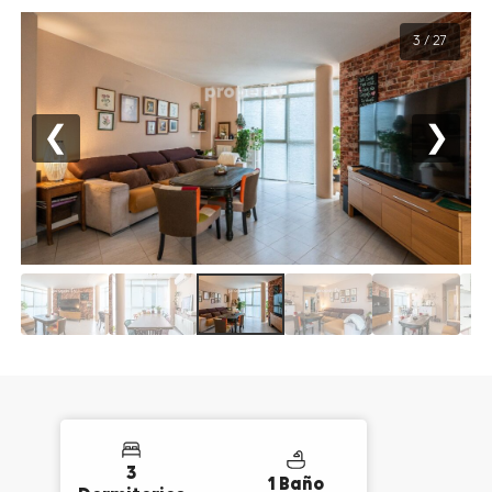
3 / 27
❮
❯
3
1 Baño