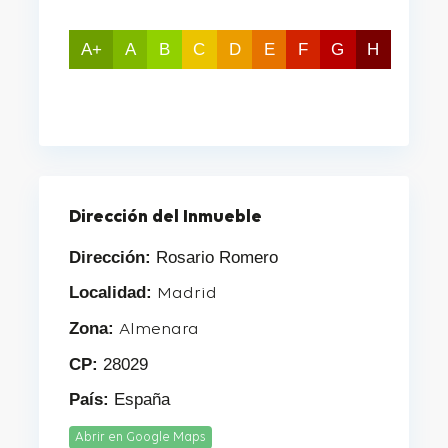
A+
A
B
C
D
E
F
G
H
Dirección del Inmueble
Dirección:
Rosario Romero
Localidad:
Madrid
Zona:
Almenara
CP:
28029
País:
España
Abrir en Google Maps