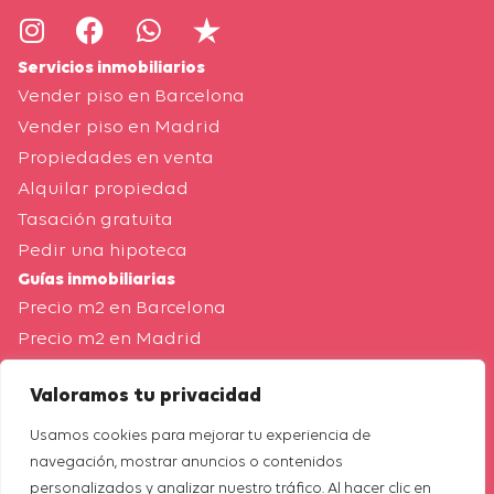
Servicios inmobiliarios
Vender piso en Barcelona
Vender piso en Madrid
Propiedades en venta
Alquilar propiedad
Tasación gratuita
Pedir una hipoteca
Guías inmobiliarias
Precio m2 en Barcelona
Precio m2 en Madrid
Tasación de vivienda Barcelona
Valoramos tu privacidad
Tasación de vivienda Madrid
Blog
Usamos cookies para mejorar tu experiencia de
Nuestra empresa
navegación, mostrar anuncios o contenidos
Quiénes somos
personalizados y analizar nuestro tráfico. Al hacer clic en