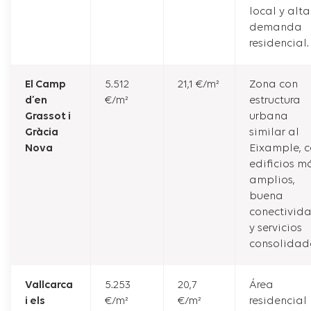
local y alta
demanda
residencial.
El Camp
5.512
21,1 €/m²
Zona con
d’en
€/m²
estructura
Grassot i
urbana
Gràcia
similar al
Nova
Eixample, 
edificios m
amplios,
buena
conectivid
y servicios
consolidad
Vallcarca
5.253
20,7
Área
i els
€/m²
€/m²
residencial