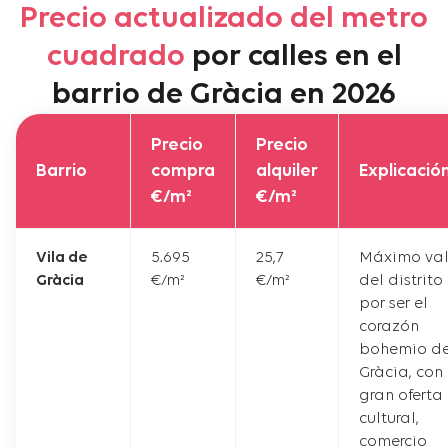
Precio actualizado del metro
cuadrado
por calles en el
barrio de Gràcia en 2026
Precio
Precio
Barrio
compra
alquiler
Explicació
€/m²
€/m²
Vila de
5.695
25,7
Máximo val
Gràcia
€/m²
€/m²
del distrito
por ser el
corazón
bohemio d
Gràcia, con
gran oferta
cultural,
comercio