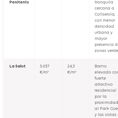
Penitents
tranquila
cercana a
Collserola,
con menor
densidad
urbana y
mayor
presencia d
zonas verde
La Salut
5.037
24,3
Barrio
€/m²
€/m²
elevado co
fuerte
atractivo
residencial
por la
proximida
al Park Güe
y las vistas