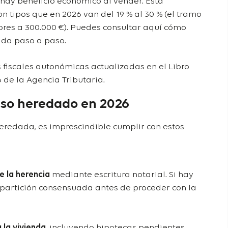
 hay beneficio económico al vender. Esta
n tipos que en 2026 van del 19 % al 30 % (el tramo
ores a 300.000 €). Puedes consultar
aquí
cómo
ada paso a paso.
 fiscales autonómicas actualizadas en el
Libro
6
de la Agencia Tributaria.
iso heredado en 2026
eredada, es imprescindible cumplir con estos
 la herencia
mediante escritura notarial. Si hay
a partición consensuada antes de proceder con la
 la vivienda
, incluyendo hipotecas pendientes,