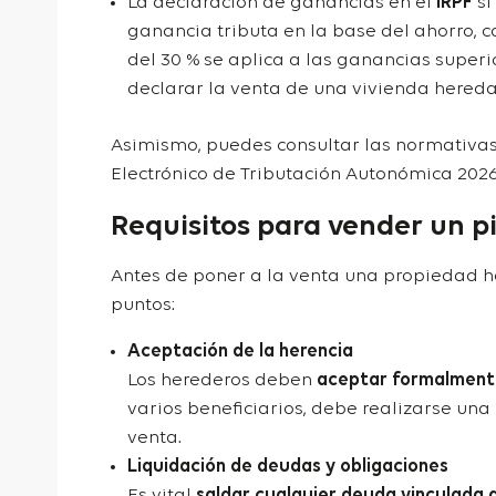
La declaración de ganancias en el
IRPF
si
ganancia tributa en la base del ahorro, co
del 30 % se aplica a las ganancias superi
declarar la venta de una vivienda hered
Asimismo, puedes consultar las normativas
Electrónico de Tributación Autonómica 202
Requisitos para vender un p
Antes de poner a la venta una propiedad h
puntos:
Aceptación de la herencia
Los herederos deben
aceptar formalmente
varios beneficiarios, debe realizarse un
venta.
Liquidación de deudas y obligaciones
Es vital
saldar cualquier deuda vinculada a