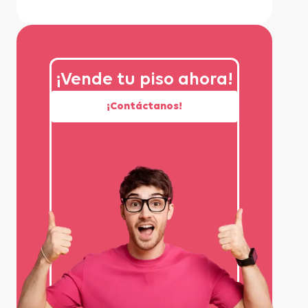
¡Vende tu piso ahora!
¡Contáctanos!