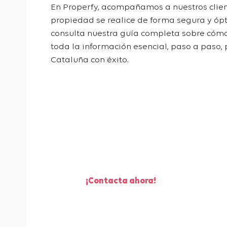
En Properfy, acompañamos a nuestros clien
propiedad se realice de forma segura y ópt
consulta nuestra guía completa sobre
cómo
toda la información esencial, paso a paso
Cataluña con éxito.
¡Te ayudamos a vender
tu piso!
¡Contacta ahora!