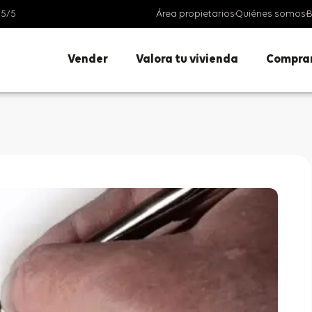
 5/5
Área propietarios
Quiénes somos
B
Vender
Valora tu vivienda
Compra