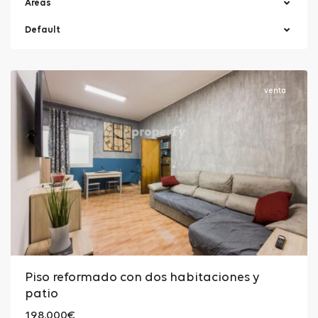
Areas
Cornellà
Default
de
Llobregat
venta
Piso reformado con dos habitaciones y
patio
198.000€