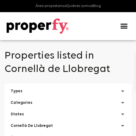
Área propietarios
Quiénes somos
Blog
Valora tu v
Properties listed in
Cornellà de Llobregat
Types
Categories
States
Cornellà De Llobregat