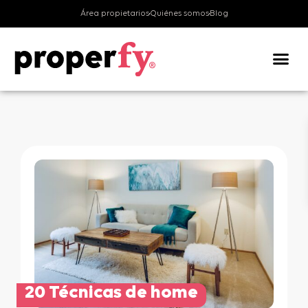
Área propietarios
Quiénes somos
Blog
Valora tu v
20 Técnicas de home