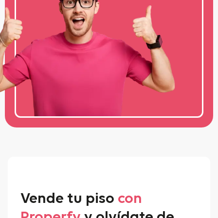
Vende tu piso
con
Properfy
y olvídate de