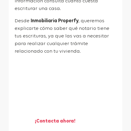
información consulta
cuanto cuesta
escriturar una casa
.
Desde
Inmobiliaria Properfy
, queremos
explicarte cómo saber qué notario tiene
tus escrituras, ya que las vas a necesitar
para realizar cualquier trámite
relacionado con tu vivienda.
¡Te ayudamos a vender
tu piso!
¡Contacta ahora!