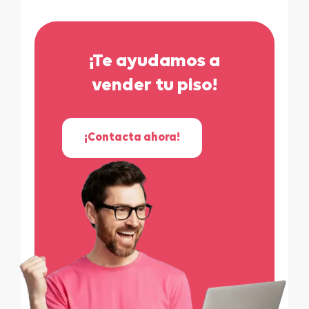
¡Te ayudamos a
vender tu piso!
¡Contacta ahora!