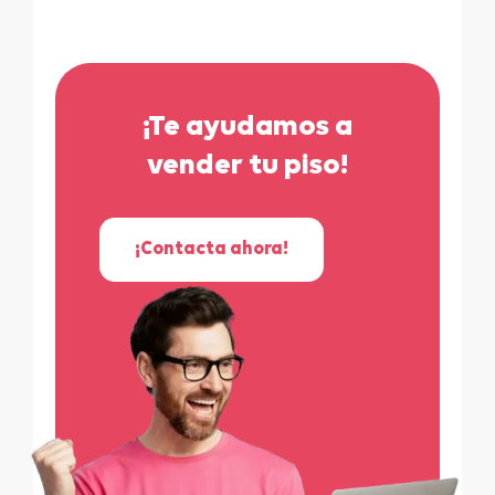
¡Te ayudamos a
vender tu piso!
¡Contacta ahora!