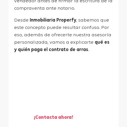
vendedor antes de firmar la escritura de la
compraventa ante notario.
Desde
Inmobiliaria Properfy
, sabemos que
este concepto puede resultar confuso. Por
eso, además de ofrecerte nuestra asesoría
personalizada, vamos a explicarte
qué es
y quién paga el contrato de arras
.
¡Te ayudamos a vender
tu piso!
¡Contacta ahora!