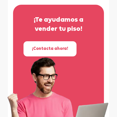
¡Te ayudamos a
vender tu piso!
¡Contacta ahora!