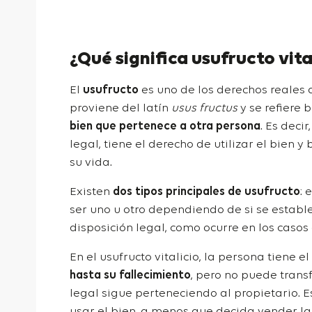
¿Qué significa usufructo vita
El
usufructo
es uno de los derechos reales 
proviene del latín
usus fructus
y se refiere
bien que pertenece a otra persona
. Es deci
legal, tiene el derecho de utilizar el bien
su vida.
Existen
dos tipos principales de usufructo
: 
ser uno u otro dependiendo de si se establ
disposición legal, como ocurre en los casos
En el usufructo vitalicio, la persona tiene 
hasta su fallecimiento
, pero no puede trans
legal sigue perteneciendo al propietario. 
usar el bien, a menos que decida vender l