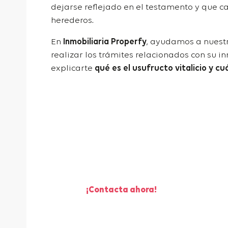
dejarse reflejado en el testamento y que c
herederos.
En
Inmobiliaria Properfy
, ayudamos a nuestr
realizar los trámites relacionados con su i
explicarte
qué es el usufructo vitalicio y cu
¡Te ayudamos a vender
tu piso!
¡Contacta ahora!