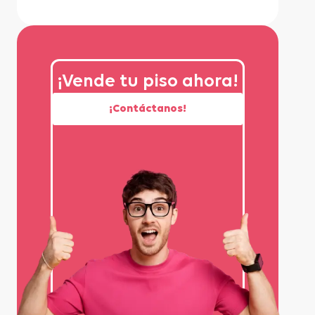
¡Vende tu piso ahora!
¡Contáctanos!