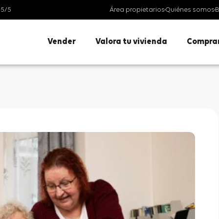
 5/5
Área propietarios
Quiénes somos
B
Vender
Valora tu vivienda
Compra