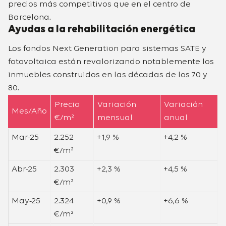
precios más competitivos que en el centro de
Barcelona.
Ayudas a la rehabilitación energética
Los fondos Next Generation para sistemas SATE y
fotovoltaica están revalorizando notablemente los
inmuebles construidos en las décadas de los 70 y
80.
Precio
Variación
Variación
Mes/Año
€/m²
mensual
anual
Mar-25
2.252
+1,9 %
+4,2 %
€/m²
Abr-25
2.303
+2,3 %
+4,5 %
€/m²
May-25
2.324
+0,9 %
+6,6 %
€/m²