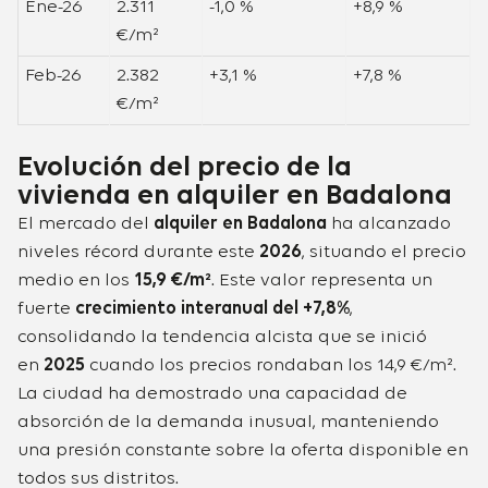
Ene-26
2.311
-1,0 %
+8,9 %
€/m²
Feb-26
2.382
+3,1 %
+7,8 %
€/m²
Evolución del precio de la
vivienda en alquiler en Badalona​
El mercado del
alquiler en Badalona
ha alcanzado
niveles récord durante este
2026
, situando el precio
medio en los
15,9 €/m²
. Este valor representa un
fuerte
crecimiento interanual del +7,8%
,
consolidando la tendencia alcista que se inició
en
2025
cuando los precios rondaban los 14,9 €/m².
La ciudad ha demostrado una capacidad de
absorción de la demanda inusual, manteniendo
una presión constante sobre la oferta disponible en
todos sus distritos.