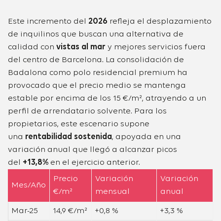
Este incremento del
2026
refleja el desplazamiento
de inquilinos que buscan una alternativa de
calidad con
vistas al mar
y mejores servicios fuera
del centro de Barcelona. La consolidación de
Badalona como polo residencial premium ha
provocado que el precio medio se mantenga
estable por encima de los 15 €/m², atrayendo a un
perfil de arrendatario solvente. Para los
propietarios, este escenario supone
una
rentabilidad sostenida
, apoyada en una
variación anual que llegó a alcanzar picos
del
+13,8%
en el ejercicio anterior.
Precio
Variación
Variación
Mes/Año
€/m²
mensual
anual
Mar-25
14,9 €/m²
+0,8 %
+3,3 %