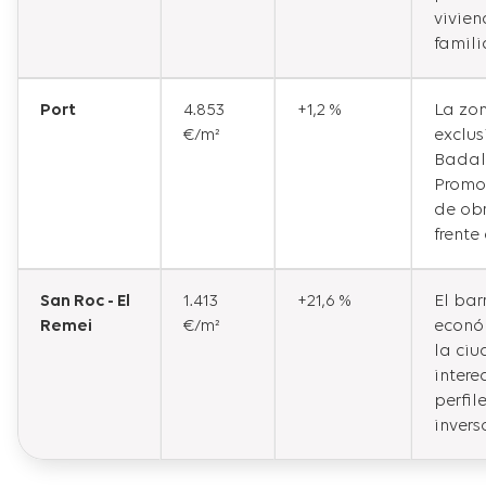
vivie
famili
Port
4.853
+1,2 %
La zo
€/m²
exclus
Badal
Promo
de ob
frente
San Roc - El
1.413
+21,6 %
El bar
Remei
€/m²
econó
la ciu
intere
perfil
invers