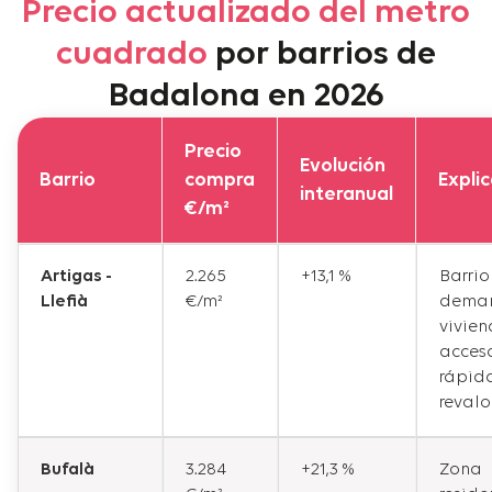
Precio actualizado del metro
cuadrado
por barrios de
Badalona en 2026
Precio
Evolución
Barrio
compra
Expli
interanual
€/m²
Artigas -
2.265
+13,1 %
Barrio
Llefià
€/m²
dema
vivie
acces
rápid
revalo
Bufalà
3.284
+21,3 %
Zona