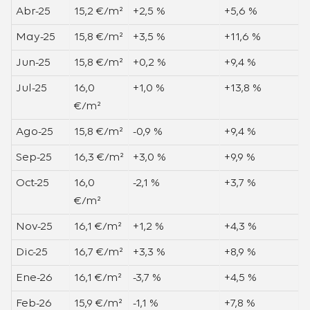
Abr-25
15,2 €/m²
+2,5 %
+5,6 %
May-25
15,8 €/m²
+3,5 %
+11,6 %
Jun-25
15,8 €/m²
+0,2 %
+9,4 %
Jul-25
16,0
+1,0 %
+13,8 %
€/m²
Ago-25
15,8 €/m²
-0,9 %
+9,4 %
Sep-25
16,3 €/m²
+3,0 %
+9,9 %
Oct-25
16,0
-2,1 %
+3,7 %
€/m²
Nov-25
16,1 €/m²
+1,2 %
+4,3 %
Dic-25
16,7 €/m²
+3,3 %
+8,9 %
Ene-26
16,1 €/m²
-3,7 %
+4,5 %
Feb-26
15,9 €/m²
-1,1 %
+7,8 %