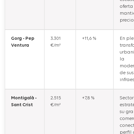
oferta
manti
precio
Gorg - Pep
3.301
+11,6 %
En pl
Ventura
€/m²
trans
urbaní
la
moder
de sus
infrae
Montigalà -
2.515
+7,8 %
Sector
Sant Crist
€/m²
estrat
su gra
comerc
conec
perfil