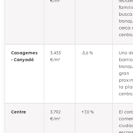
€/m²
reside
famili
busca
tranq
cerca 
centro
Casagemes
3.433
-3,6 %
Uno de
- Canyadó
€/m²
barrio
tranqu
gran
proxi
la pla
centro
Centre
3.792
+7,0 %
El cor
€/m²
comerc
ciuda
escas