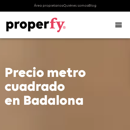
Área propietarios
Quiénes somos
Blog
Valora tu v
Precio metro
cuadrado
en Badalona