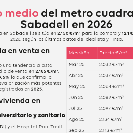
o medio
del metro cuadr
Sabadell en 2026
da en Sabadell se sitúa en
2.150 €/m²
para la compra y
12,1 
2026, según los últimos datos de Idealista y Tinsa.
da en venta en
Mes/Año
Precio €/m²
Mar-25
2.032 €/m²
 una tendencia alcista
edio de venta en
2.185 €/m²
.
Abr-25
2.037 €/m²
9,6%
, lo que confirma la
revalorización más potentes
May-25
2.064 €/m²
 registrados en
2025
.
Jun-25
2.089 €/m²
 vivienda en
Jul-25
2.097 €/m²
iversitario y sanitario
Ago-25
2.134 €/m²
i) y el Hospital Parc Taulí
Sep-25
2.113 €/m²