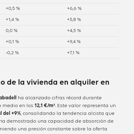
+0,5 %
+6,6 %
+1,4 %
+5,8 %
0,0 %
+4,5 %
+0,1 %
+9,4 %
-0,2 %
+7,1 %
io de la vivienda en alquiler en
Sabadell
ha alcanzado cifras récord durante
io medio en los
12,1 €/m²
. Este valor representa un
l del +9%
, consolidando la tendencia alcista que
d ha demostrado una capacidad de absorción de
iendo una presión constante sobre la oferta