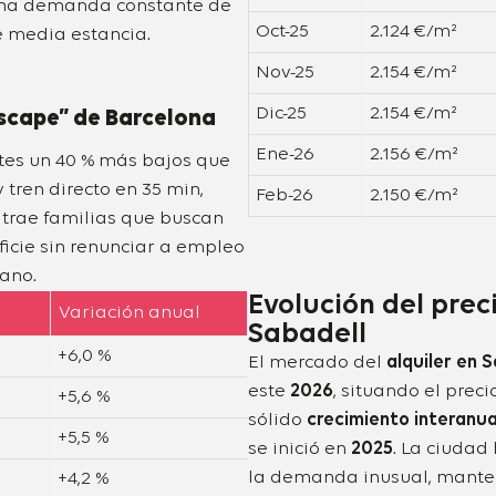
na demanda constante de
Oct-25
2.124 €/m²
e media estancia.
Nov-25
2.154 €/m²
Dic-25
2.154 €/m²
scape” de Barcelona
Ene-26
2.156 €/m²
tes un 40 % más bajos que
y tren directo en 35 min,
Feb-26
2.150 €/m²
trae familias que buscan
icie sin renunciar a empleo
ano.
Evolución del prec
Variación anual
Sabadell
+6,0 %
El mercado del
alquiler en 
este
2026
, situando el prec
+5,6 %
sólido
crecimiento interanua
+5,5 %
se inició en
2025
. La ciuda
la demanda inusual, manten
+4,2 %