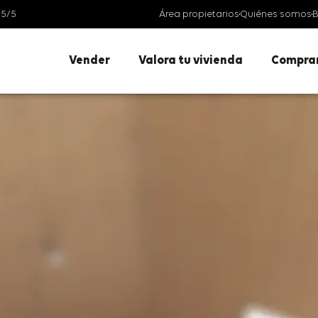
 5/5
Área propietarios
Quiénes somos
B
Vender
Valora tu vivienda
Compra