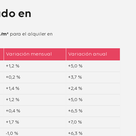
ado en
€/m²
para el alquiler en
Variación mensual
Variación anual
+1,2 %
+5,0 %
+0,2 %
+3,7 %
+1,4 %
+2,4 %
+1,2 %
+5,0 %
+0,4 %
+6,5 %
+1,7 %
+7,0 %
-1,0 %
+6,3 %