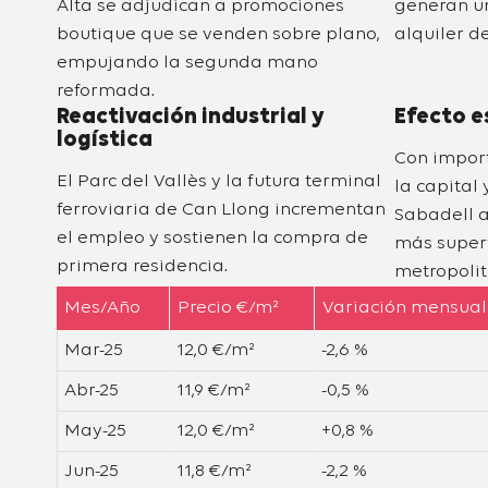
Alta se adjudican a promociones
generan u
boutique que se venden sobre plano,
alquiler d
empujando la segunda mano
reformada.
Reactivación industrial y
Efecto e
logística
Con impor
El Parc del Vallès y la futura terminal
la capital 
ferroviaria de Can Llong incrementan
Sabadell a
el empleo y sostienen la compra de
más superf
primera residencia.
metropolit
Mes/Año
Precio €/m²
Variación mensual
Mar-25
12,0 €/m²
-2,6 %
Abr-25
11,9 €/m²
-0,5 %
May-25
12,0 €/m²
+0,8 %
Jun-25
11,8 €/m²
-2,2 %