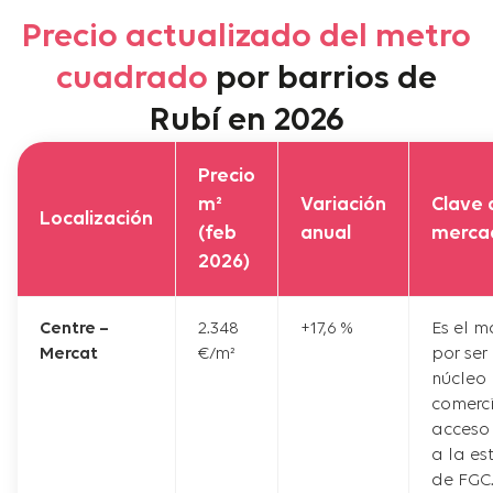
Precio actualizado del metro
cuadrado
por barrios de
Rubí en 2026
Precio
m²
Variación
Clave 
Localización
(feb
anual
merca
2026)
Centre –
2.348
+17,6 %
Es el m
Mercat
€/m²
por ser 
núcleo
comerc
acceso 
a la es
de FGC