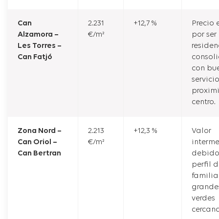
Can
2.231
+12,7 %
Precio
Alzamora –
€/m²
por ser
Les Torres –
residen
Can Fatjó
consol
con bu
servicio
proxim
centro.
Zona Nord –
2.213
+12,3 %
Valor
Can Oriol –
€/m²
interm
Can Bertran
debido
perfil 
familia
grande
verdes
cercana