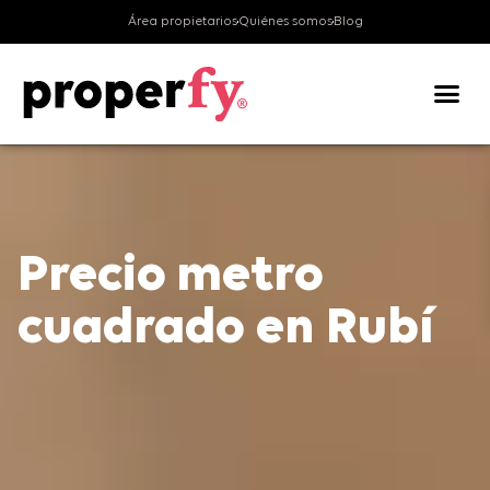
Área propietarios
Quiénes somos
Blog
Valora tu v
Precio metro
cuadrado
en Rubí