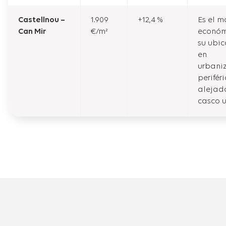
Castellnou –
1.909
+12,4 %
Es el m
Can Mir
€/m²
económ
su ubic
en
urbani
perifér
alejad
casco 