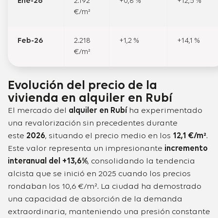
Ene-26
2.192
+0,8 %
+12,5 %
€/m²
Feb-26
2.218
+1,2 %
+14,1 %
€/m²
Evolución del precio de la
vivienda en alquiler en Rubí
El mercado del
alquiler en Rubí
ha experimentado
una revalorización sin precedentes durante
este
2026
, situando el precio medio en los
12,1 €/m²
.
Este valor representa un impresionante
incremento
interanual del +13,6%
, consolidando la tendencia
alcista que se inició en 2025 cuando los precios
rondaban los 10,6 €/m². La ciudad ha demostrado
una capacidad de absorción de la demanda
extraordinaria, manteniendo una presión constante