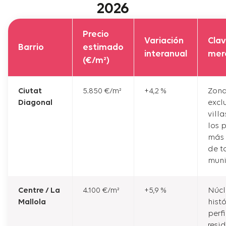
2026
Precio
Variación
Cla
Barrio
estimado
interanual
mer
(€/m²)
Ciutat
5.850 €/m²
+4,2 %
Zon
Diagonal
excl
villa
los 
más 
de t
muni
Centre / La
4.100 €/m²
+5,9 %
Núcl
Mallola
hist
perfi
resi