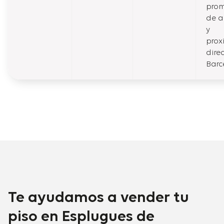
prom
de a
y
prox
dire
Barc
Te ayudamos a vender tu
piso en Esplugues de