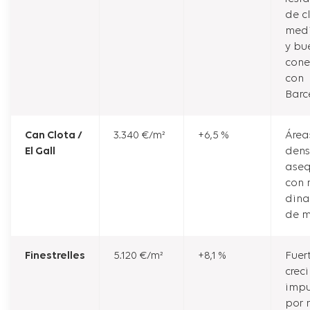
de c
medi
y bu
cone
con
Barc
Can Clota /
3.340 €/m²
+6,5 %
Área
El Gall
dens
aseq
con 
din
de m
Finestrelles
5.120 €/m²
+8,1 %
Fuer
crec
imp
por 