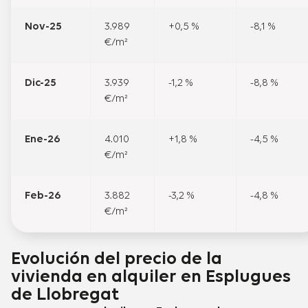
Nov-25
3.989
+0,5 %
-8,1 %
€/m²
Dic-25
3.939
-1,2 %
-8,8 %
€/m²
Ene-26
4.010
+1,8 %
-4,5 %
€/m²
Feb-26
3.882
-3,2 %
-4,8 %
€/m²
Evolución del precio de la
vivienda en alquiler en Esplugues
de Llobregat