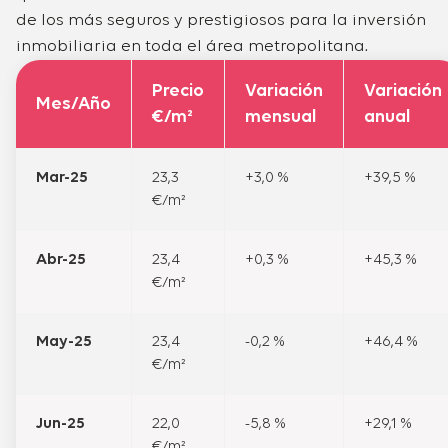
de los más seguros y prestigiosos para la inversión
inmobiliaria en toda el área metropolitana.
Precio
Variación
Variación
Mes/Año
€/m²
mensual
anual
Mar-25
23,3
+3,0 %
+39,5 %
€/m²
Abr-25
23,4
+0,3 %
+45,3 %
€/m²
May-25
23,4
-0,2 %
+46,4 %
€/m²
Jun-25
22,0
-5,8 %
+29,1 %
€/m²