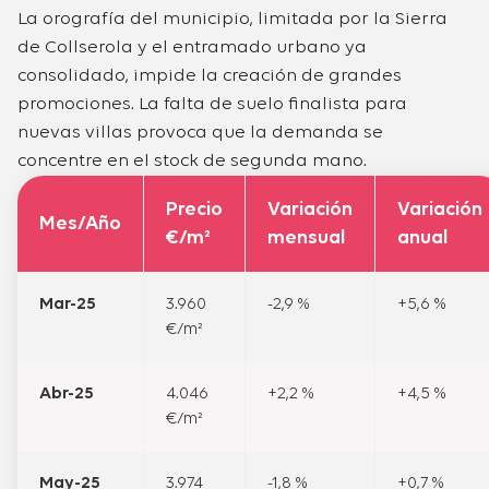
La orografía del municipio, limitada por la Sierra
de Collserola y el entramado urbano ya
consolidado, impide la creación de grandes
promociones. La falta de suelo finalista para
nuevas villas provoca que la demanda se
concentre en el stock de segunda mano.
Precio
Variación
Variación
Mes/Año
€/m²
mensual
anual
Mar-25
3.960
-2,9 %
+5,6 %
€/m²
Abr-25
4.046
+2,2 %
+4,5 %
€/m²
May-25
3.974
-1,8 %
+0,7 %