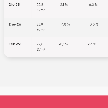
Dic-25
22,8
-2,1 %
-6,0 %
€/m²
Ene-26
23,9
+4,8 %
+3,0 %
€/m²
Feb-26
22,0
-8,1 %
-3,1 %
€/m²