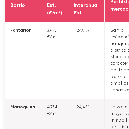
Perfil d
Barrio
Est.
interanual
mercad
(€/m²)
Est.
Fontarrón
3.973
+24,9 %
Barrio
€/m²
residenc
tranquil
distrito 
Moratal
caracte
por blo
abiertos
amplias
zonas ve
Marroquina
4.734
+24,4 %
La zona
€/m²
mayor v
inmobili
del distr