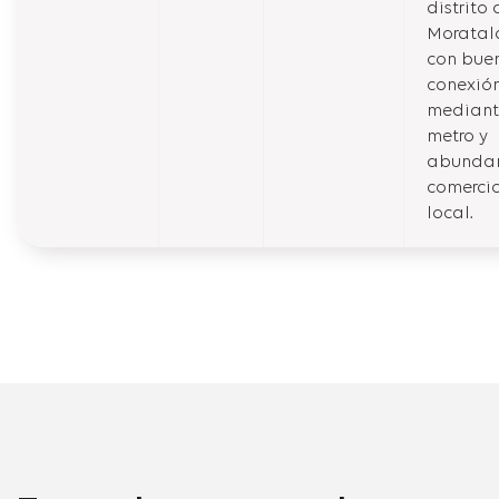
distrito 
Moratal
con bue
conexió
mediant
metro y
abunda
comerci
local.