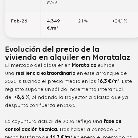
€/m²
Feb-26
4.349
+2,1 %
+24,1 %
€/m²
Evolución del precio de la
vivienda en alquiler en Moratalaz
El mercado del alquiler en
Moratalaz
exhibe
una
resiliencia extraordinaria
en este arranque de
2026, situando el precio medio en los
16,3 €/m²
. Este
registro supone un sólido incremento interanual
del
+8,6 %
, blindando la trayectoria alcista que ya
despuntó con fuerza en 2025.
La coyuntura actual de 2026 refleja una
fase de
consolidación técnica
. Tras haber alcanzado un
techo histórico de
16,7 €/m²
en enero, el mercado ha