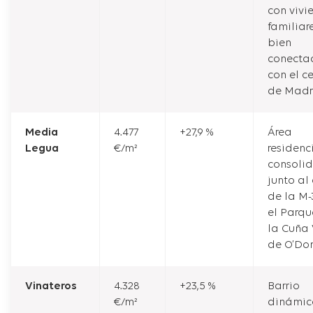
con vivi
familiar
bien
conecta
con el c
de Madr
Media
4.477
+27,9 %
Área
Legua
€/m²
residenc
consoli
junto al 
de la M-
el Parqu
la Cuña 
de O’Don
Vinateros
4.328
+23,5 %
Barrio
€/m²
dinámic